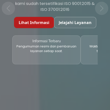
kami sudah tersetifikasi ISO 9001:2015 &
ISO 37001:2016
Lihat Informasi
Jelajahi Layanan
Informasi Terbaru
Layana
Pengumuman resmi dan pembaruan
Waktu proses
layanan setiap saat.
tersedia