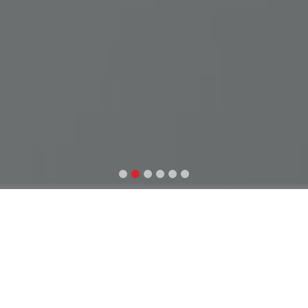
PEMBERITAHUAN
Pengumuman Resmi
Ikuti informasi terbaru terkait pelayanan, agenda, dan