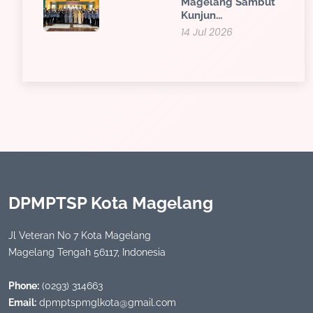
Magelang Sambut
Kunjun...
14 Jul 2026
DPMPTSP Kota Magelang
Jl Veteran No 7 Kota Magelang
Magelang Tengah 56117, Indonesia
Phone:
(0293) 314663
Email:
dpmptspmglkota@gmail.com