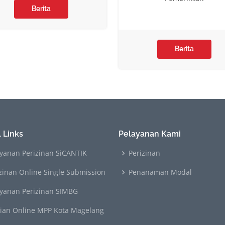
Berita
Berita
 Links
Pelayanan Kami
yanan Perizinan SiCANTIK
Perizinan
zinan Online Single Submission
Penanaman Modal
ayanan Perizinan SIMBG
rian Online MPP Kota Magelang