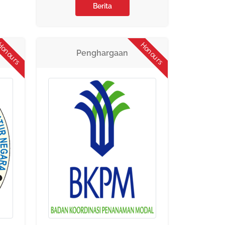
Berita
onours
Honours
Penghargaan