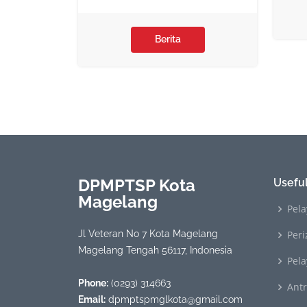
Berita
DPMPTSP Kota
Useful
Magelang
Pela
Jl Veteran No 7 Kota Magelang
Peri
Magelang Tengah 56117, Indonesia
Pel
Phone:
(0293) 314663
Ant
Email:
dpmptspmglkota@gmail.com