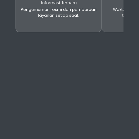
Informasi Terbaru
Layana
Pengumuman resmi dan pembaruan
Waktu proses
layanan setiap saat.
tersedia