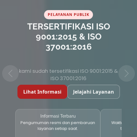
PELAYANAN PUBLIK
TERSERTIFIKASI ISO
9001:2015 & ISO
37001:2016
kami sudah tersetifikasi ISO 9001:2015 &
ISO 37001:2016
Lihat Informasi
Jelajahi Layanan
Informasi Terbaru
Layana
Pengumuman resmi dan pembaruan
Waktu proses
layanan setiap saat.
tersedia