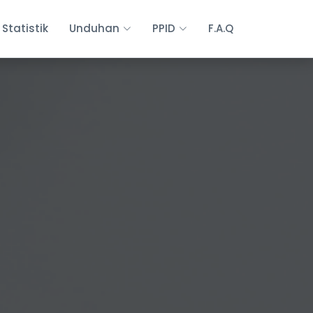
Statistik
Unduhan
PPID
F.A.Q