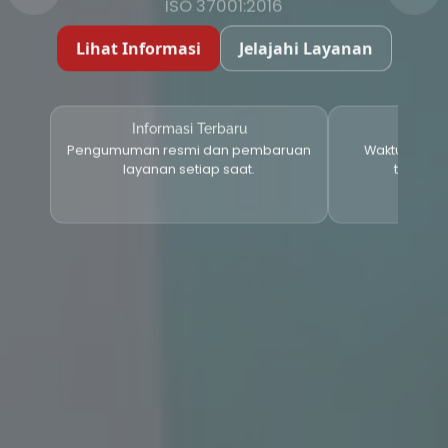
Lihat Informasi
Jelajahi Layanan
Informasi Terbaru
Layana
Pengumuman resmi dan pembaruan
Waktu proses
layanan setiap saat.
tersedia