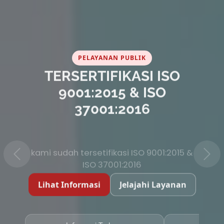
PELAYANAN PUBLIK
TERSERTIFIKASI ISO
9001:2015 & ISO
37001:2016
kami sudah tersetifikasi ISO 9001:2015 &
ISO 37001:2016
Lihat Informasi
Jelajahi Layanan
Informasi Terbaru
Layana