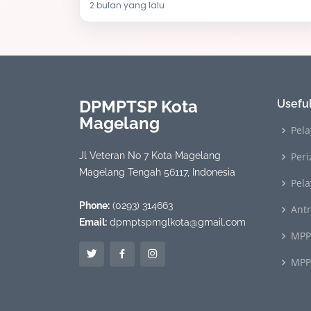
2 bulan yang lalu
DPMPTSP Kota
Useful
Magelang
Pela
Jl Veteran No 7 Kota Magelang
Peri
Magelang Tengah 56117, Indonesia
Pel
Phone:
(0293) 314663
Ant
Email:
dpmptspmglkota@gmail.com
MPP
MPP 