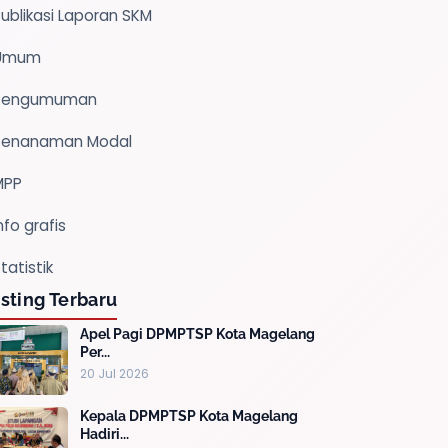
ublikasi Laporan SKM
Umum
Pengumuman
Penanaman Modal
MPP
nfo grafis
tatistik
sting Terbaru
Apel Pagi DPMPTSP Kota Magelang
Per...
20 Jul 2026
Kepala DPMPTSP Kota Magelang
Hadiri...