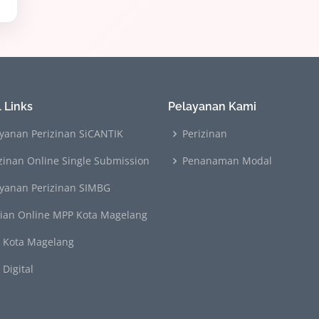
 Links
Pelayanan Kami
yanan Perizinan SiCANTIK
Perizinan
zinan Online Single Submission
Penanaman Modal
ayanan Perizinan SIMBG
rian Online MPP Kota Magelang
 Kota Magelang
Digital