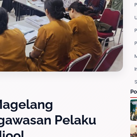
P
I
S
Po
Magelang
gawasan Pelaku
iool