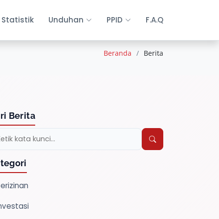
Statistik
Unduhan
PPID
F.A.Q
Beranda
Berita
ri Berita
tegori
erizinan
nvestasi