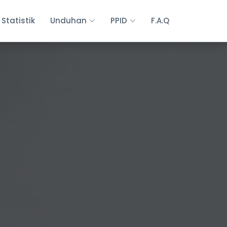
Statistik
Unduhan
PPID
F.A.Q