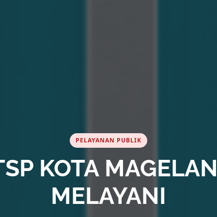
PELAYANAN PUBLIK
IFIKASI ISO 9001:20
37001:2016