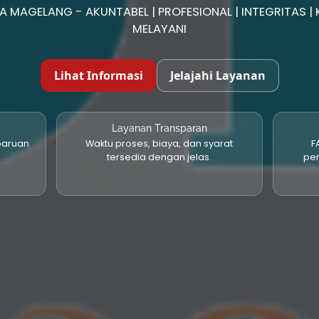
kami sudah tersetifikasi ISO 9001:2015 & ISO 37001:2016
Lihat Informasi
Jelajahi Layanan
Layanan Transparan
baruan
Waktu proses, biaya, dan syarat
F
tersedia dengan jelas.
pe