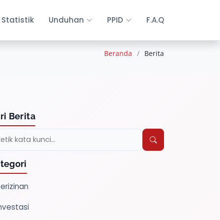
Statistik
Unduhan
PPID
F.A.Q
Beranda
Berita
ri Berita
tegori
erizinan
nvestasi