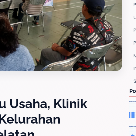
P
I
S
Po
 Usaha, Klinik
 Kelurahan
elatan