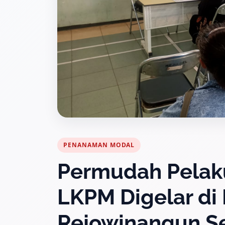
PENANAMAN MODAL
Permudah Pelaku
LKPM Digelar di
Rejowinangun S