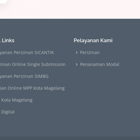
 Links
Pelayanan Kami
yanan Perizinan SiCANTIK
Perizinan
zinan Online Single Submission
Penanaman Modal
ayanan Perizinan SIMBG
rian Online MPP Kota Magelang
 Kota Magelang
Digital