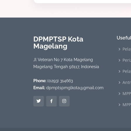
DPMPTSP Kota
Useful
Magelang
Pela
Jl Veteran No 7 Kota Magelang
Peri
Magelang Tengah 56117, Indonesia
Pel
Phone:
(0293) 314663
Ant
Email:
dpmptspmglkota@gmail.com
MPP
MPP 