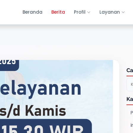
Beranda
Berita
Profil
Layanan
Ca
Ka
P
i