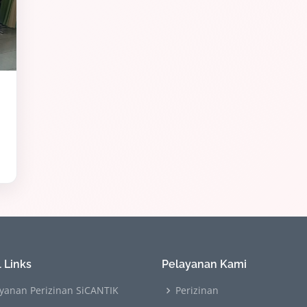
 Links
Pelayanan Kami
yanan Perizinan SiCANTIK
Perizinan