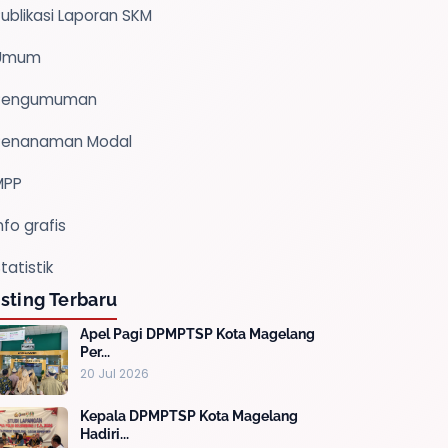
ublikasi Laporan SKM
Umum
Pengumuman
Penanaman Modal
MPP
nfo grafis
tatistik
sting Terbaru
Apel Pagi DPMPTSP Kota Magelang
Per...
20 Jul 2026
Kepala DPMPTSP Kota Magelang
Hadiri...