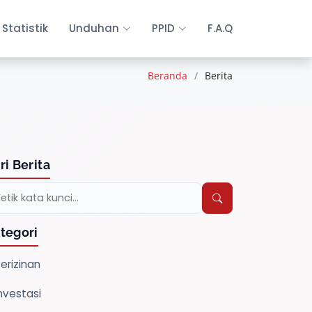
Statistik
Unduhan
PPID
F.A.Q
Beranda
Berita
ri Berita
tegori
erizinan
nvestasi