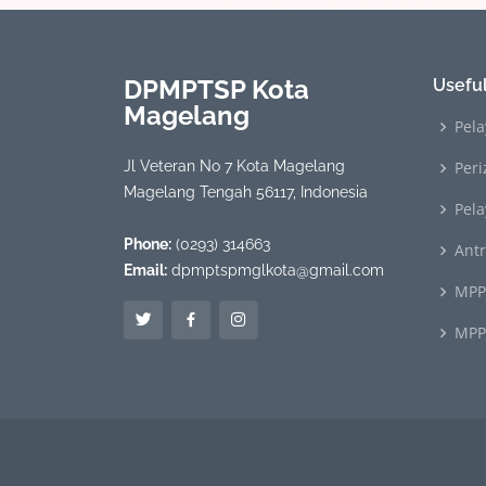
DPMPTSP Kota
Useful
Magelang
Pela
Jl Veteran No 7 Kota Magelang
Peri
Magelang Tengah 56117, Indonesia
Pel
Phone:
(0293) 314663
Ant
Email:
dpmptspmglkota@gmail.com
MPP
MPP 