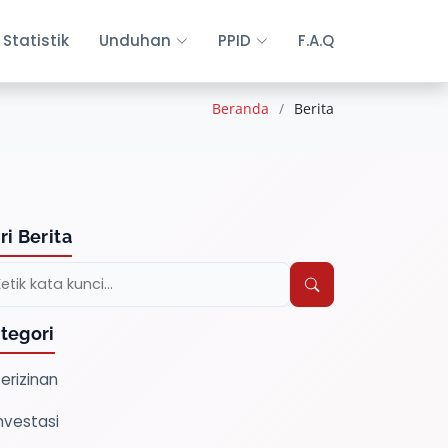
Statistik
Unduhan
PPID
F.A.Q
Beranda
Berita
ri Berita
tegori
erizinan
nvestasi