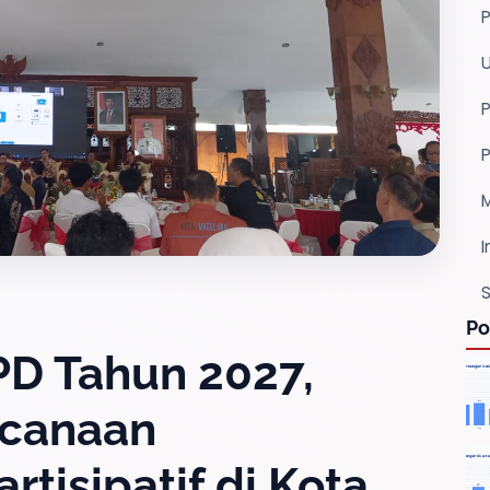
P
I
S
Po
D Tahun 2027,
canaan
tisipatif di Kota