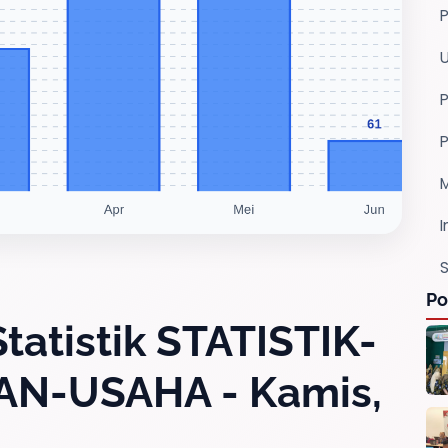
P
I
S
Po
tatistik STATISTIK-
AN-USAHA - Kamis,