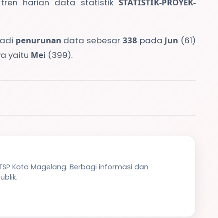
 tren harian data statistik
STATISTIK-PROYEK-
jadi
penurunan
data sebesar
338
pada
Jun
(61)
a yaitu
Mei
(399).
PTSP Kota Magelang. Berbagi informasi dan
blik.