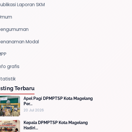
ublikasi Laporan SKM
Umum
Pengumuman
Penanaman Modal
MPP
nfo grafis
tatistik
sting Terbaru
Apel Pagi DPMPTSP Kota Magelang
Per...
20 Jul 2026
Kepala DPMPTSP Kota Magelang
Hadiri...