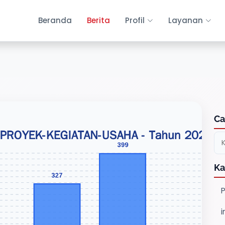
Beranda
Berita
Profil
Layanan
Ca
Ka
P
i