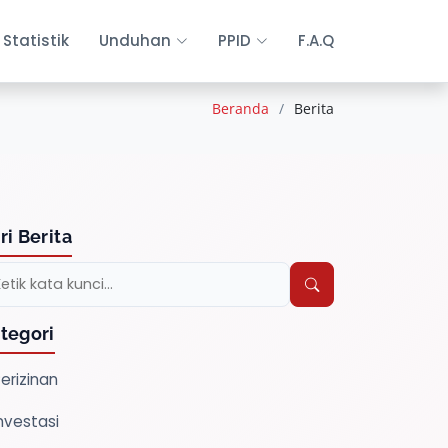
Statistik
Unduhan
PPID
F.A.Q
Beranda
Berita
ri Berita
tegori
erizinan
nvestasi