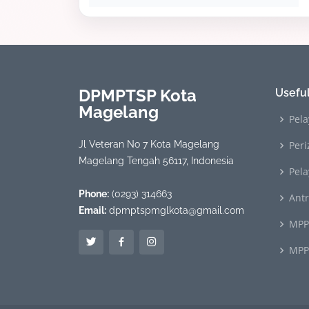
DPMPTSP Kota
Useful
Magelang
Pela
Jl Veteran No 7 Kota Magelang
Peri
Magelang Tengah 56117, Indonesia
Pel
Phone:
(0293) 314663
Ant
Email:
dpmptspmglkota@gmail.com
MPP
MPP 