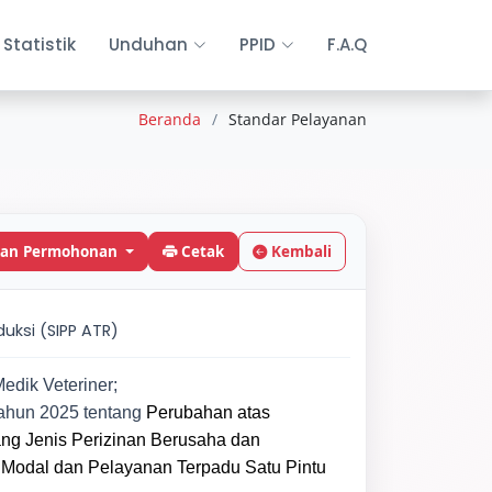
Statistik
Unduhan
PPID
F.A.Q
Beranda
Standar Pelayanan
an Permohonan
Cetak
Kembali
uksi (SIPP ATR)
dik Veteriner;
ahun 2025 tentang
Perubahan atas
ng Jenis Perizinan Berusaha dan
Modal dan Pelayanan Terpadu Satu Pintu