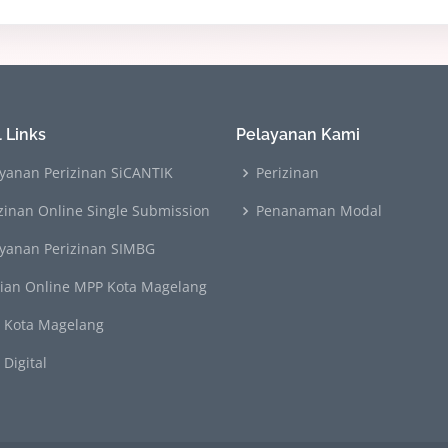
 Links
Pelayanan Kami
yanan Perizinan SiCANTIK
Perizinan
zinan Online Single Submission
Penanaman Modal
ayanan Perizinan SIMBG
rian Online MPP Kota Magelang
 Kota Magelang
Digital