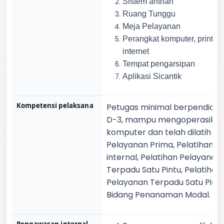
Sistem antrian
Ruang Tunggu
Meja Pelayanan
Perangkat komputer,
printer
internet
Tempat pengarsipan
Aplikasi
Sicantik
Kompetensi pelaksana
Petugas minimal berpendidik
D-3, mampu mengoperasika
komputer dan telah dilatih
Pelayanan Prima, Pelatihan au
internal, Pelatihan Pelayanan
Terpadu Satu Pintu, Pelatihan
Pelayanan Terpadu Satu Pint
Bidang Penanaman Modal.