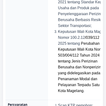
2021 tentang Standar Kegia
Usaha dan Produk pada
Penyelenggaraan Perizinan
Berusaha Berbasis Resiko
Sektor Transportasi;
Keputusan Wali Kota Magel
Nomor 100.2.12
/039/112
Ta
2025 tentang
Perubahan ata
Keputusan Wali Kota Nomor
503/004/112 Tahun 2024
tentang Jenis Perizinan
Berusaha dan Nonperizinan
yang didelegasikan pada Di
Penanaman Modal dan
Pelayanan Terpadu Satu Pin
Kota Magelang
.
Persyaratan
Scan KTP pemohon;