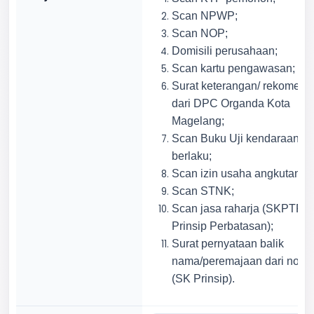
Scan NPWP;
Scan NOP;
Domisili perusahaan;
Scan kartu pengawasan;
Surat keterangan/ rekomend
dari DPC Organda Kota
Magelang;
Scan Buku Uji kendaraan
berlaku;
Scan izin usaha angkutan;
Scan STNK;
Scan jasa raharja (
SKPTP, 
Prinsip Perbatasan
);
Surat pernyataan balik
nama/peremajaan dari notar
(SK Prinsip).