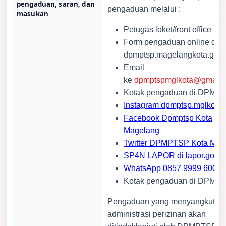
pengaduan, saran, dan
pengaduan melalui :
masukan
Petugas loket/front office
Form pengaduan online di
dpmptsp.magelangkota.go.i
Email
ke
dpmptspmglkota@gmail.
Kotak pengaduan di DPMP
Instagram dpmptsp.mglkota
Facebook Dpmptsp Kota
Magelang
Twitter DPMPTSP Kota Mgl
SP4N LAPOR di lapor.go.id
WhatsApp 0857 9999 6000
Kotak pengaduan di DPMP
Pengaduan yang menyangkut
administrasi perizinan akan