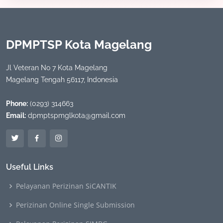
DPMPTSP Kota Magelang
Jl Veteran No 7 Kota Magelang
Magelang Tengah 56117, Indonesia
Phone:
(0293) 314663
Email:
dpmptspmglkota@gmail.com
Useful Links
Pelayanan Perizinan SiCANTIK
Perizinan Online Single Submission